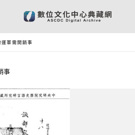
撥運軍需開銷事
銷事