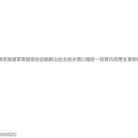
捕猓黑撥運軍需銀兩抬送餉鞘沿途支過夫價口糧逐一核算均與應支事例
00520)