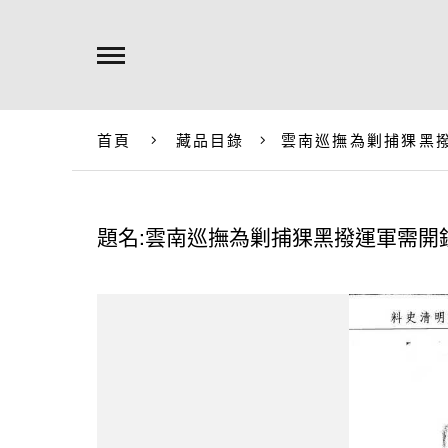
首頁
藏品目錄
雲南巡撫為剿捕猓黑
題名:雲南巡撫為剿捕猓黑撥運軍需開