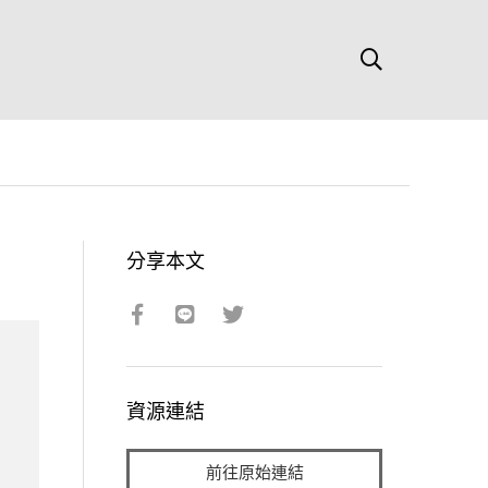
分享本文
資源連結
前往原始連結