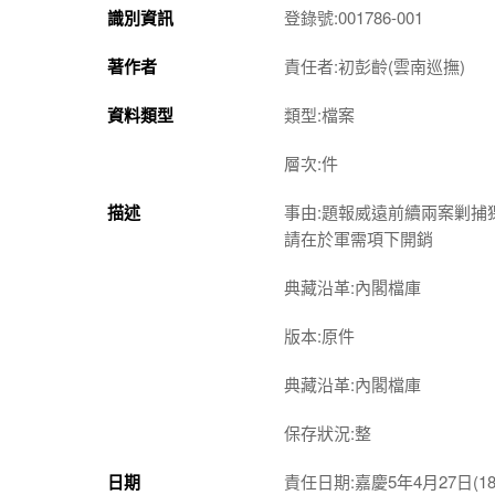
識別資訊
登錄號:001786-001
著作者
責任者:初彭齡(雲南巡撫)
資料類型
類型:檔案
層次:件
描述
事由:題報威遠前續兩案剿
請在於軍需項下開銷
典藏沿革:內閣檔庫
版本:原件
典藏沿革:內閣檔庫
保存狀況:整
日期
責任日期:嘉慶5年4月27日(180