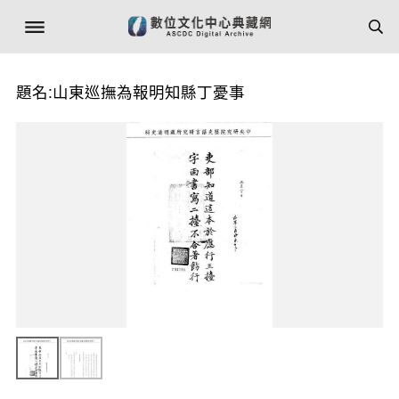
題名:山東巡撫為報明知縣丁憂事