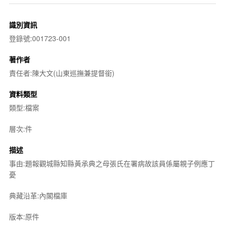
識別資訊
登錄號:001723-001
著作者
責任者:陳大文(山東巡撫兼提督銜)
資料類型
類型:檔案
層次:件
描述
事由:題報觀城縣知縣黃承典之母張氏在署病故該員係屬親子例應丁
憂
典藏沿革:內閣檔庫
版本:原件