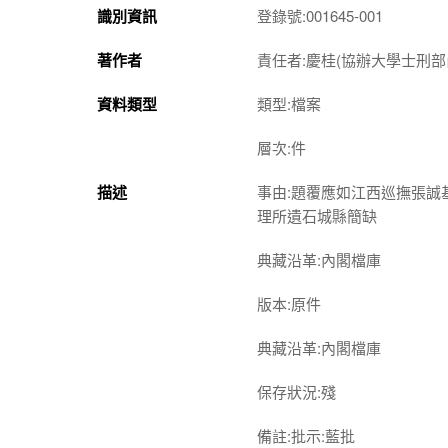
識別資訊
登錄號:001645-001
著作者
責任者:慶桂(協辦大學士刑
資料類型
類型:檔案
層次:件
描述
事由:題覆應如江西巡撫張
理所遺石城縣簡缺
典藏沿革:內閣檔庫
版本:原件
典藏沿革:內閣檔庫
保存狀況:殘
備註:批示:藍批