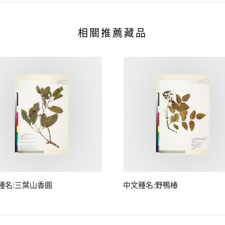
相關推薦藏品
種名:三葉山香圓
中文種名:野鴨椿