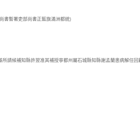
部尚書暫署吏部尚書正藍旗滿洲都統)
誠基所請候補知縣許翌准其補授寧都州屬石城縣知縣謝孟蘭患病解任回