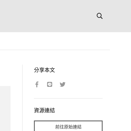
分享本文
資源連結
前往原始連結