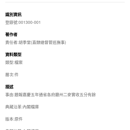
識別資訊
登錄號:001300-001
著作者
責任者:胡季堂(直隸總督管巡撫事)
資料類型
類型:檔案
層次:件
描述
事由:題報嘉慶五年通省各府廳州二麥實收五分有餘
典藏沿革:內閣檔庫
版本:原件