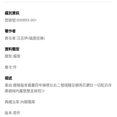
識別資訊
登錄號:000853-001
著作者
責任者:汪志伊(福建巡撫)
資料類型
類型:檔案
層次:件
描述
事由:題報盤查嘉慶四年撫標左右二營錢糧足額馬匹臕壯一切配兵存
庫器械均屬堅整並無短少
典藏沿革:內閣檔庫
版本:原件