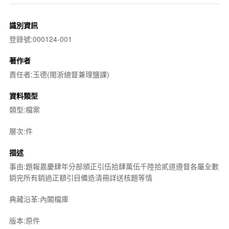
識別資訊
登錄號:000124-001
著作者
責任者:玉德(閩浙總督兼理鹽課)
資料類型
類型:檔案
層次:件
描述
事由:題報嘉慶肆年分部頒正引伍拾肆萬伍千陸拾貳道遵督各屬全數
銷完所有銷過正額引目備造清冊詳送核題等情
典藏沿革:內閣檔庫
版本:原件