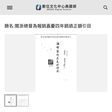
題名:閩浙總督為報銷嘉慶四年銷過正額引目