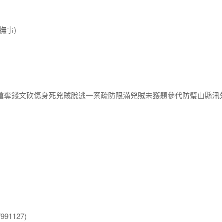
撫事)
賊搶奪錢文砍傷身死兇賊脫逃一案疏防限滿兇賊未獲題參代防璧山縣汛
91127)