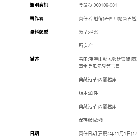
識別資訊
登錄號:000108-001
著作者
責任者:魁倫(署四川總督管巡
資料類型
類型:檔案
層次:件
描述
事由:為璧山縣民鄭廷懷被
事步兵馬元陞等官員
典藏沿革:內閣檔庫
版本:原件
典藏沿革:內閣檔庫
保存狀況:殘
日期
責任日期:嘉慶4年11月1日(179