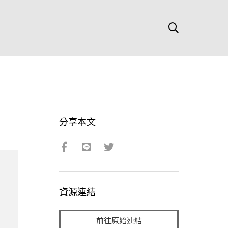
分享本文
資源連結
前往原始連結