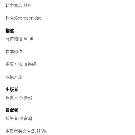
科中文名:鮋科
科名:Scorpaenidae
描述
發育階段:Adult
標本部位:
採集方法:底拖網
採集方法:
出版者
負責人:邵廣昭
貢獻者
採集者:吳宗翰
採集者英文名:Z. H Wu