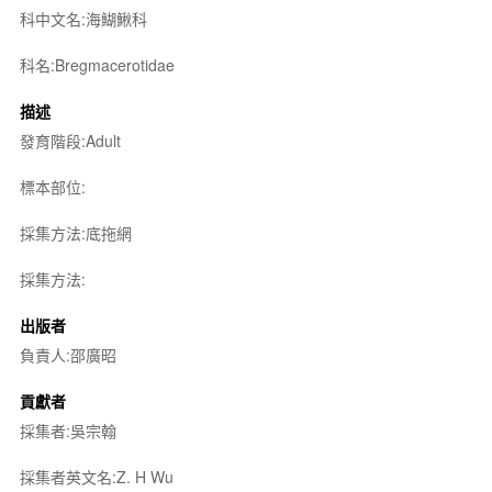
科中文名:海鰗鰍科
科名:Bregmacerotidae
描述
發育階段:Adult
標本部位:
採集方法:底拖網
採集方法:
出版者
負責人:邵廣昭
貢獻者
採集者:吳宗翰
採集者英文名:Z. H Wu