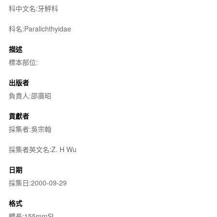
科中文名:牙鮃科
科名:Paralichthyidae
描述
標本部位:
出版者
負責人:邵廣昭
貢獻者
採集者:吳宗翰
採集者英文名:Z. H Wu
日期
採集日:2000-09-29
格式
體長:155mmSL