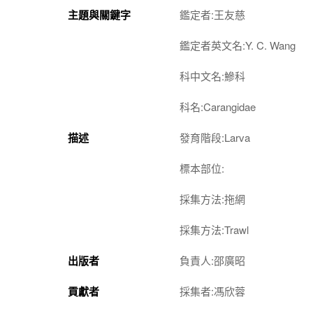
主題與關鍵字
鑑定者:王友慈
鑑定者英文名:Y. C. Wang
科中文名:鰺科
科名:Carangidae
描述
發育階段:Larva
標本部位:
採集方法:拖網
採集方法:Trawl
出版者
負責人:邵廣昭
貢獻者
採集者:馮欣蓉