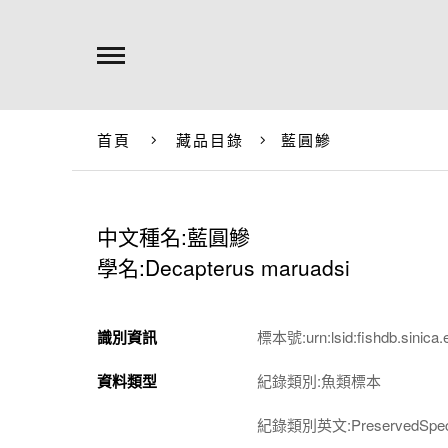
首頁
藏品目錄
藍圓鰺
中文種名:藍圓鰺
學名:Decapterus maruadsi
識別資訊
標本號:urn:lsid:fishdb.sinica.
資料類型
紀錄類別:魚類標本
紀錄類別英文:PreservedSpec