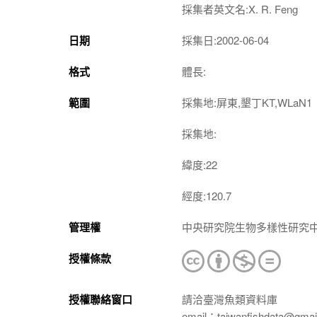
採集者英文名:X. R. Feng
日期
採集日:2002-06-04
格式
體長:
範圍
採集地:屏東,墾丁KT,WLaN1
採集地:
緯度:22
經度:120.7
管理權
中央研究院生物多樣性研究
授權條款
授權聯絡窗口
請洽臺灣魚類資料庫
email：taiwanfishdata@gmai