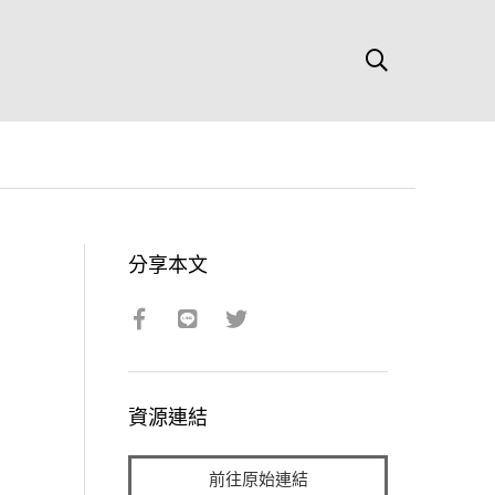
分享本文
資源連結
前往原始連結