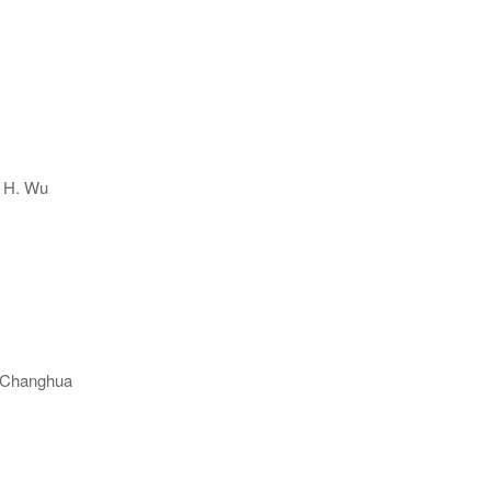
 H. Wu
 Changhua