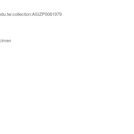
edu.tw:collection:ASIZP0061979
imen