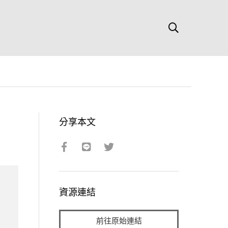
分享本文
資源連結
前往原始連結