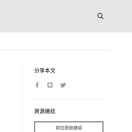
分享本文
資源連結
前往原始連結