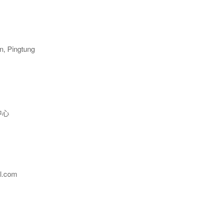
, Pingtung
中心
l.com