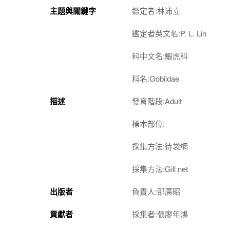
主題與關鍵字
鑑定者:林沛立
鑑定者英文名:P. L. Lin
科中文名:鰕虎科
科名:Gobiidae
描述
發育階段:Adult
標本部位:
採集方法:待袋網
採集方法:Gill net
出版者
負責人:邵廣昭
貢獻者
採集者:張廖年鴻