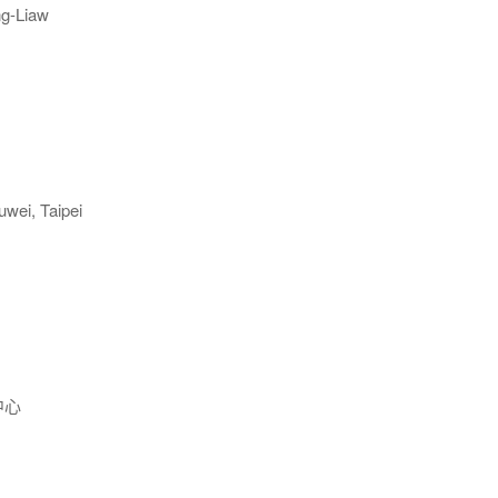
-Liaw
wei, Taipei
中心