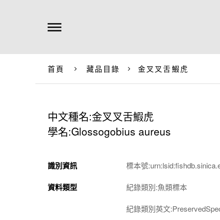
首頁
藏品目錄
金叉叉舌鰕虎
中文種名:金叉叉舌鰕虎
學名:Glossogobius aureus
識別資訊
標本號:urn:lsid:fishdb.sinica.
資料類型
紀錄類別:魚類標本
紀錄類別英文:PreservedSpec