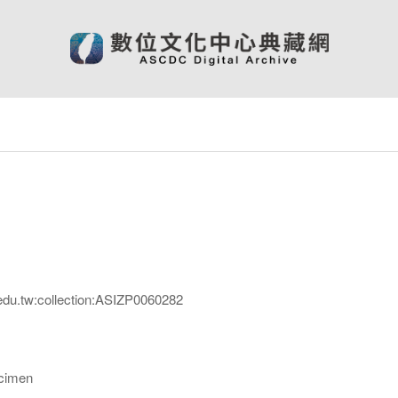
edu.tw:collection:ASIZP0060282
imen