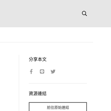
分享本文
資源連結
前往原始連結