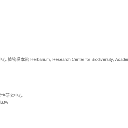
 Herbarium, Research Center for Biodiversity, Acade
樣性研究中心
du.tw