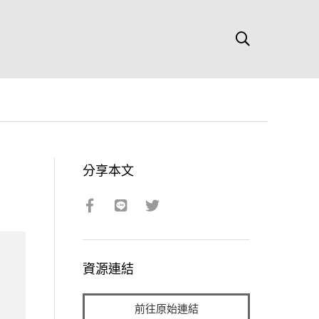
分享本文
資源連結
前往原始連結