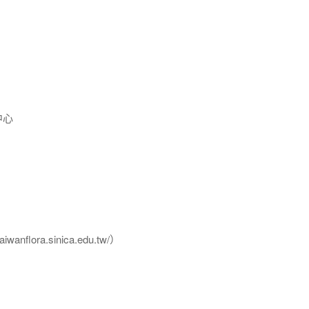
中心
flora.sinica.edu.tw/）