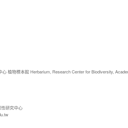
 Herbarium, Research Center for Biodiversity, Acade
樣性研究中心
du.tw