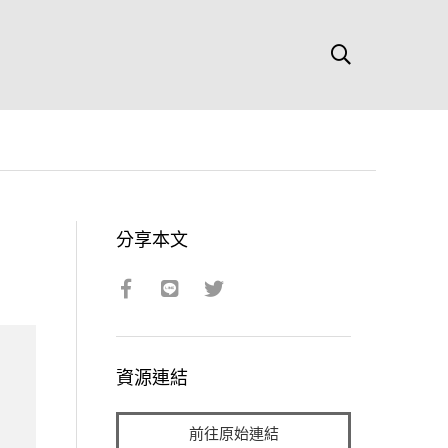
分享本文
資源連結
前往原始連結