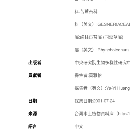
科:苦苣苔科
科（英文）:GESNERIACEA
屬:線柱苣苔屬 (同蕊草屬)
屬（英文）:Rhynchotechum
出版者
中央研究院生物多樣性研究
貢獻者
採集者:黃雅怡
採集者（英文）:Ya-Yi Huang
日期
採集日期:2001-07-24
來源
台灣本土植物資料庫（http://taiwan
語言
中文