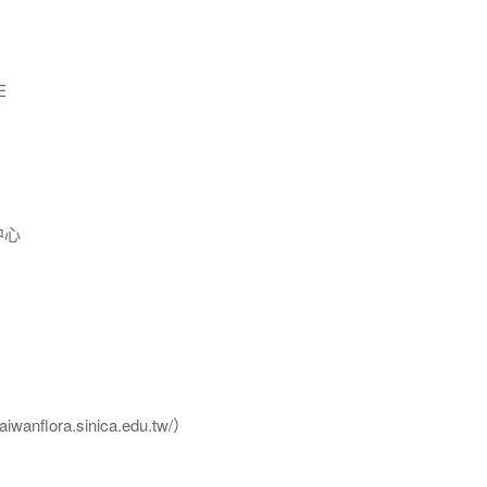
E
中心
flora.sinica.edu.tw/）