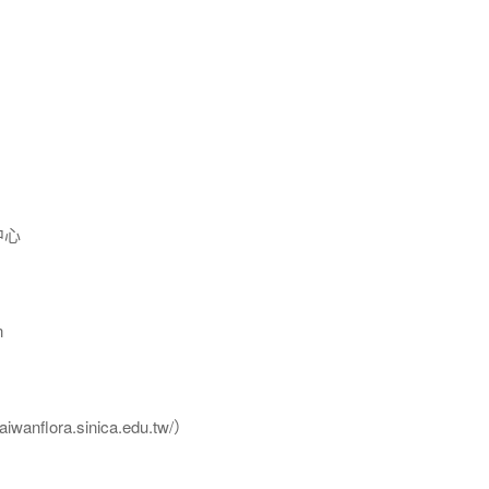
中心
n
flora.sinica.edu.tw/）