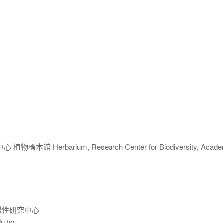
 Herbarium, Research Center for Biodiversity, Acade
樣性研究中心
du.tw