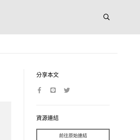
分享本文
資源連結
前往原始連結