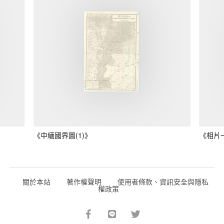
《中緬國界圖(1)》
《相片
關於本站
著作權聲明
使用者條款、資訊安全與隱私
權政策