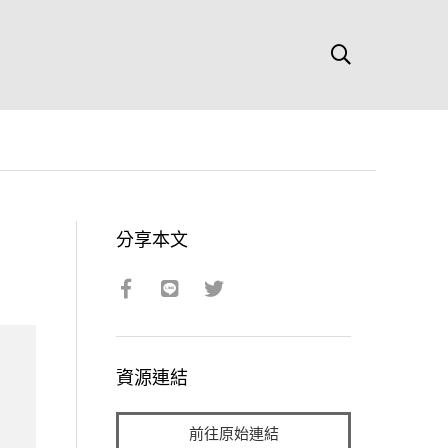
分享本文
資源連結
前往原始連結