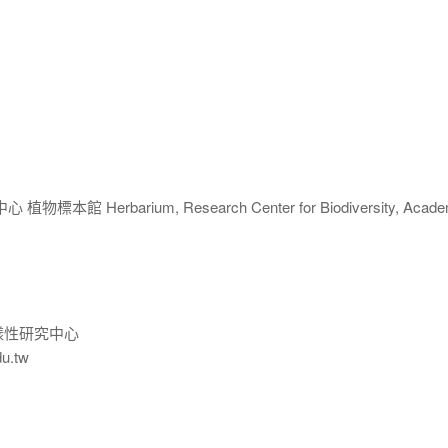
 Herbarium, Research Center for Biodiversity, Acade
樣性研究中心
du.tw