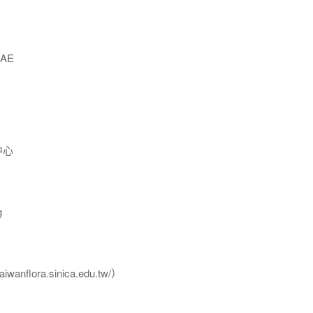
AE
中心
g
flora.sinica.edu.tw/）