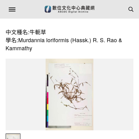
中文種名:牛軛草
學名:Murdannia loriformis (Hassk.) R. S. Rao &
Kammathy