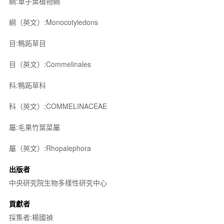
綱:單子葉植物綱
綱（英文）:Monocotyledons
目:鴨跖草目
目（英文）:Commelinales
科:鴨跖草科
科（英文）:COMMELINACEAE
屬:毛果竹葉菜屬
屬（英文）:Rhopalephora
出版者
中央研究院生物多樣性研究中心
貢獻者
採集者:楊國禎