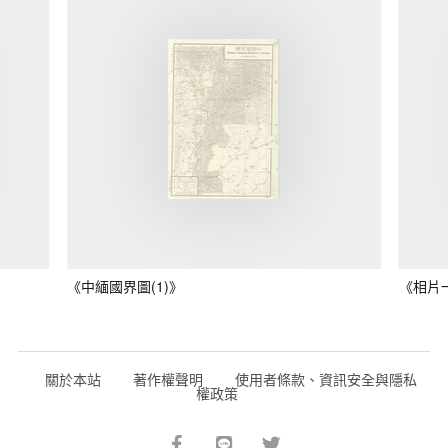
《中緬國界圖(1)》
《相片
關於本站
著作權聲明
使用者條款、資訊安全與隱私
權政策