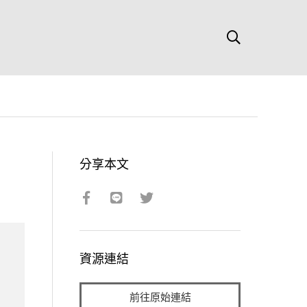
分享本文
資源連結
前往原始連結