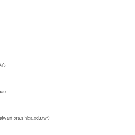
中心
ao
flora.sinica.edu.tw/）