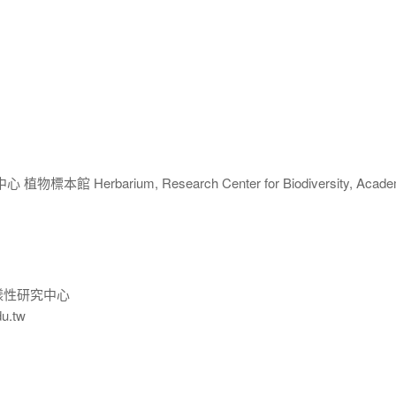
 Herbarium, Research Center for Biodiversity, Acade
樣性研究中心
du.tw