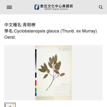
中文種名:青剛櫟
學名:Cyclobalanopsis glauca (Thunb. ex Murray)
Oerst.