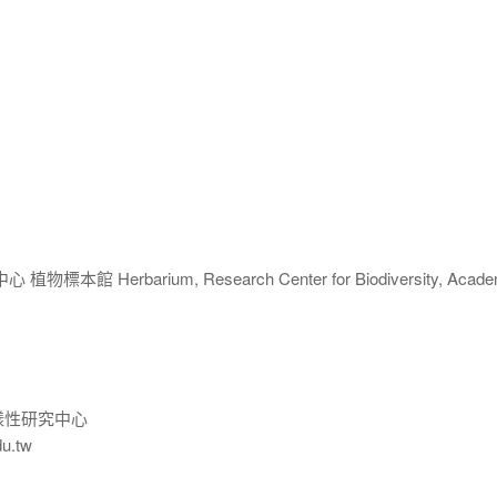
 Herbarium, Research Center for Biodiversity, Acade
樣性研究中心
du.tw