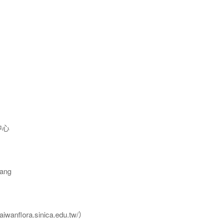
中心
ang
flora.sinica.edu.tw/）