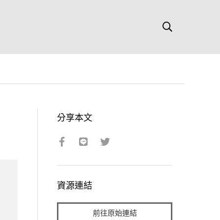
分享本文
資源連結
前往原始連結