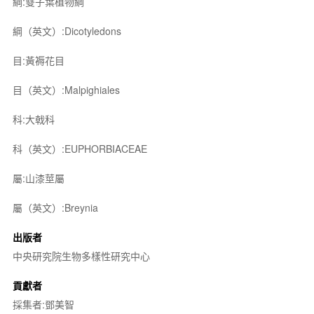
綱:雙子葉植物綱
綱（英文）:Dicotyledons
目:黃褥花目
目（英文）:Malpighiales
科:大戟科
科（英文）:EUPHORBIACEAE
屬:山漆莖屬
屬（英文）:Breynia
出版者
中央研究院生物多樣性研究中心
貢獻者
採集者:鄧美智