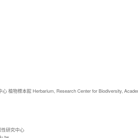
 Herbarium, Research Center for Biodiversity, Acade
樣性研究中心
du.tw