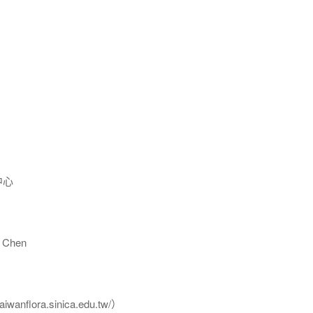
中心
Chen
flora.sinica.edu.tw/）