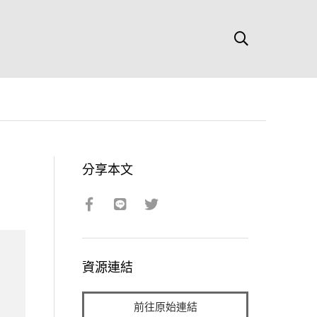
分享本文
資源連結
前往原始連結