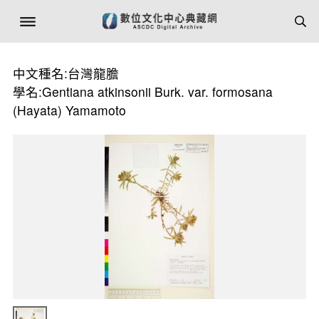
中文種名:台灣龍膽
學名:Gentiana atkinsonii Burk. var. formosana
(Hayata) Yamamoto