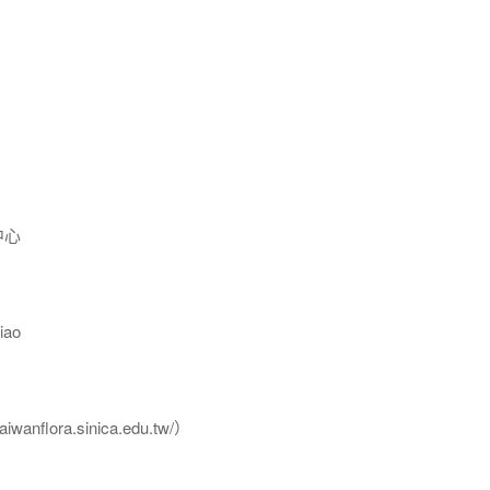
中心
ao
flora.sinica.edu.tw/）