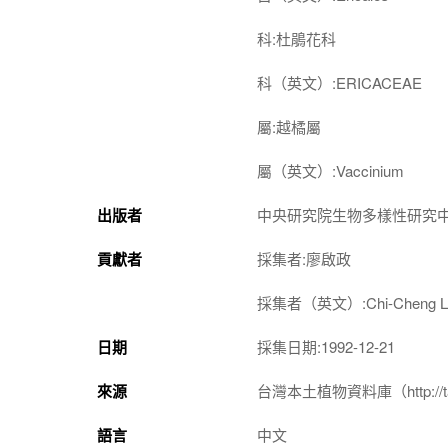
科:杜鵑花科
科（英文）:ERICACEAE
屬:越橘屬
屬（英文）:Vaccinium
出版者
中央研究院生物多樣性研究
貢獻者
採集者:廖啟政
採集者（英文）:Chi-Cheng Li
日期
採集日期:1992-12-21
來源
台灣本土植物資料庫（http://taiwan
語言
中文