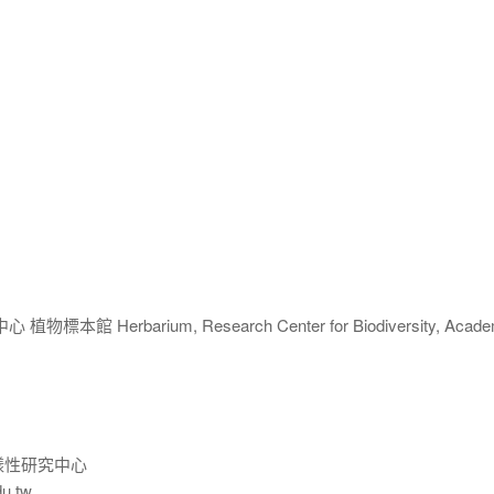
 Herbarium, Research Center for Biodiversity, Acade
樣性研究中心
du.tw