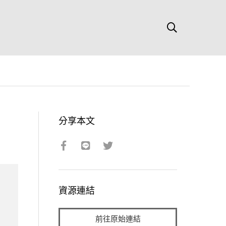
分享本文
資源連結
前往原始連結