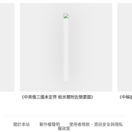
《中英俄三國未定界 帕米爾附近簡要圖》
《中蘇
關於本站
著作權聲明
使用者條款、資訊安全與隱私
權政策