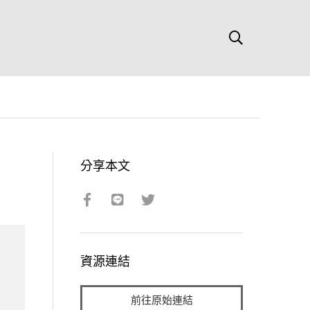
分享本文
資源連結
前往原始連結