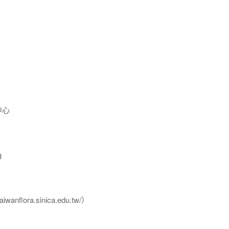
中心
g
flora.sinica.edu.tw/）