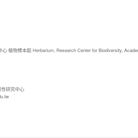
 Herbarium, Research Center for Biodiversity, Acade
樣性研究中心
du.tw