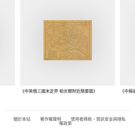
《中英俄三國未定界 帕米爾附近簡要圖》
《中蘇
關於本站
著作權聲明
使用者條款、資訊安全與隱私
權政策