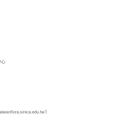
中心
flora.sinica.edu.tw/）