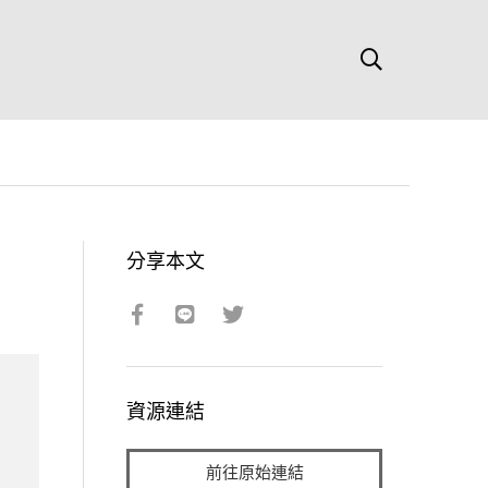
分享本文
資源連結
前往原始連結