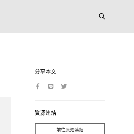
分享本文
資源連結
前往原始連結