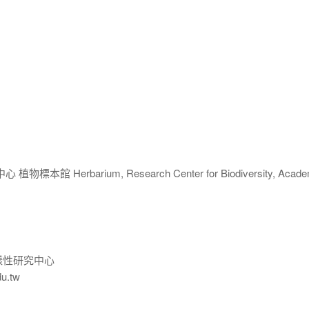
 Herbarium, Research Center for Biodiversity, Acade
樣性研究中心
du.tw