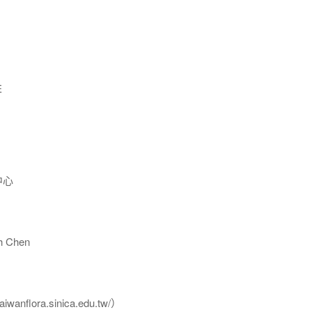
E
中心
 Chen
flora.sinica.edu.tw/）