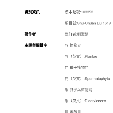
識別資訊
標本館號:103353
編目號:Shu-Chuan Liu 1619
著作者
鑑訂者:劉淑娟
主題與關鍵字
界:植物界
界（英文）:Plantae
門:種子植物門
門（英文）:Spermatophyta
綱:雙子葉植物綱
綱（英文）:Dicotyledons
目:薔薇目