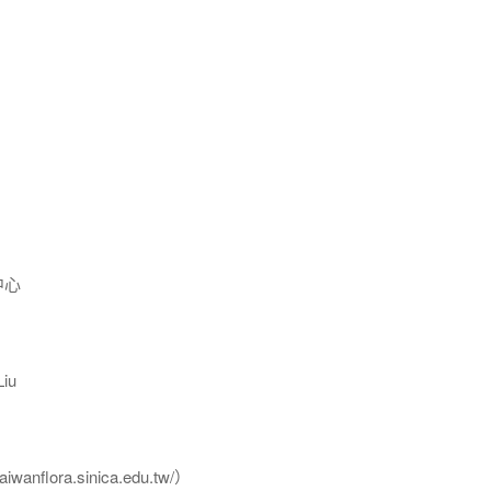
中心
iu
flora.sinica.edu.tw/）