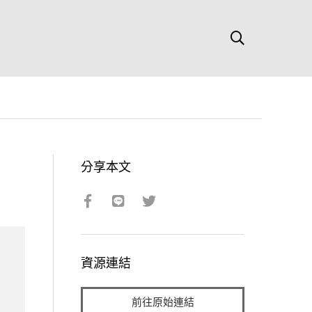
分享本文
資源連結
前往原始連結