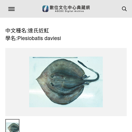
中文種名:達氏近魟
學名:Plesiobatis daviesi