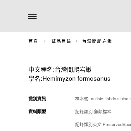
首頁
藏品目錄
台灣間爬岩鰍
中文種名:台灣間爬岩鰍
學名:Hemimyzon formosanus
識別資訊
標本號:urn:lsid:fishdb.sinica.
資料類型
紀錄類別:魚類標本
紀錄類別英文:PreservedSpec