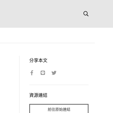
分享本文
資源連結
前往原始連結