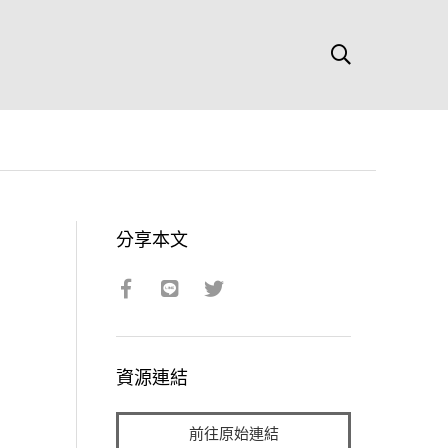
分享本文
資源連結
前往原始連結