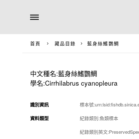
首頁
藏品目錄
藍身絲鰭鸚鯛
中文種名:藍身絲鰭鸚鯛
學名:Cirrhilabrus cyanopleura
識別資訊
標本號:urn:lsid:fishdb.sinica.
資料類型
紀錄類別:魚類標本
紀錄類別英文:PreservedSpec