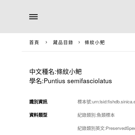
首頁
藏品目錄
條紋小鲃
中文種名:條紋小鲃
學名:Puntius semifasciolatus
識別資訊
標本號:urn:lsid:fishdb.sinica.
資料類型
紀錄類別:魚類標本
紀錄類別英文:PreservedSpec