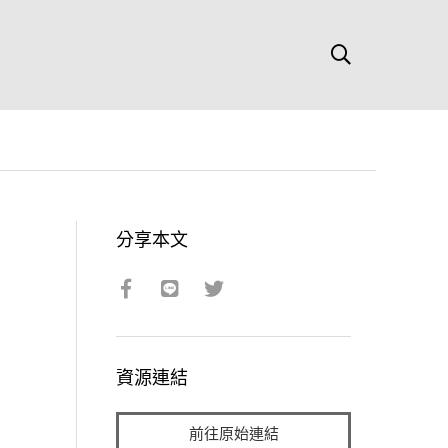
分享本文
資源連結
前往原始連結