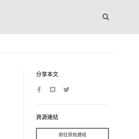
分享本文
資源連結
前往原始連結