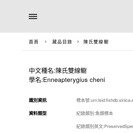
首頁
藏品目錄
陳氏雙線鳚
中文種名:陳氏雙線鳚
學名:Enneapterygius cheni
識別資訊
標本號:urn:lsid:fishdb.sinica.
資料類型
紀錄類別:魚類標本
紀錄類別英文:PreservedSpec