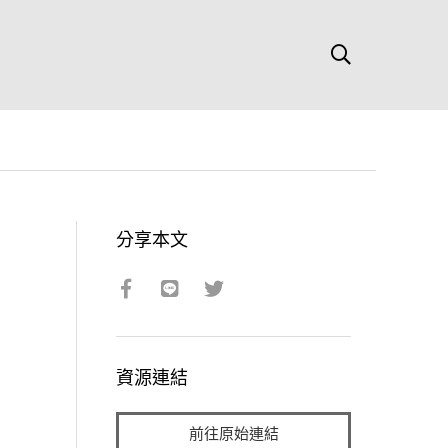
分享本文
資源連結
前往原始連結