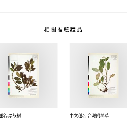
相關推薦藏品
種名:厚殼樹
中文種名:台灣附地草