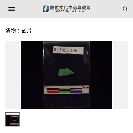
遺物：嵌片