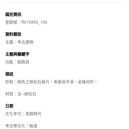
識別資訊
登錄號：R015953_106
資料類型
主題：考古遺物
主題與關鍵字
功能：裝飾具
描述
形制：綠色之綠松石嵌片，表面尚平滑，呈幾何形。
材質：玉─綠松石
日期
文化年代：青銅時代
考古學文化：殷虛