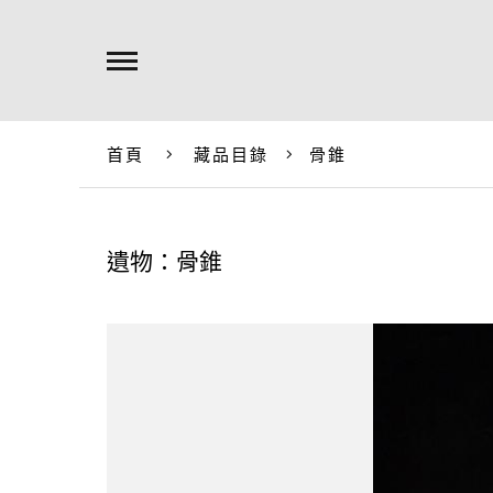
首頁
藏品目錄
骨錐
遺物：骨錐