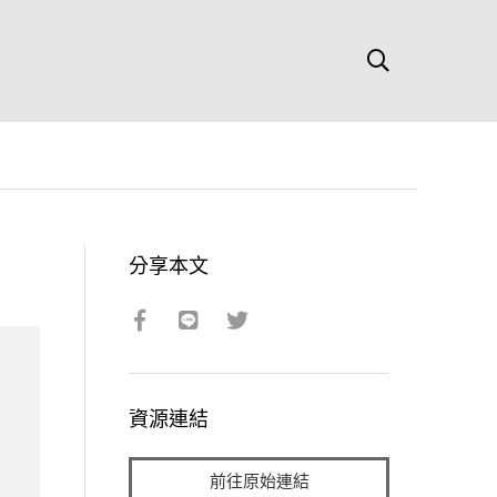
分享本文
資源連結
前往原始連結