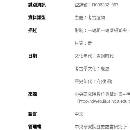
識別資訊
登錄號：R006282_067
資料類型
主題：考古遺物
描述
形制：一端粗一端漸細漸尖
材質：骨
日期
文化年代：青銅時代
考古學文化：殷虛
歷史年代：商(後期)
來源
中央研究院數位典藏計畫--
（http://ndweb.iis.sinica.ed
語言
中文
管理權
中央研究院歷史語言研究所（http://