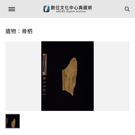
遺物：骨柶