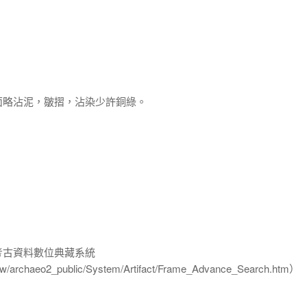
面略沾泥，皺摺，沾染少許銅綠。
-考古資料數位典藏系統
u.tw/archaeo2_public/System/Artifact/Frame_Advance_Search.htm）