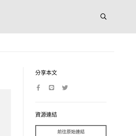
分享本文
資源連結
前往原始連結