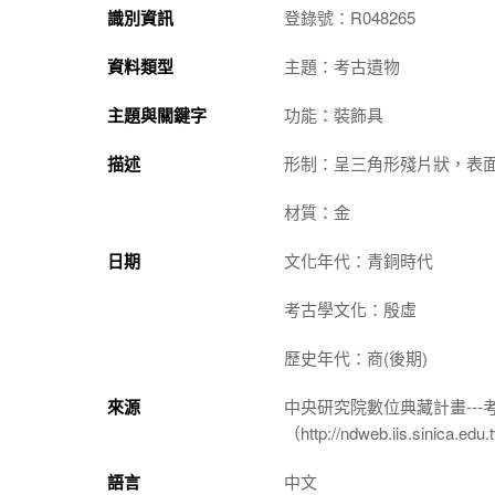
識別資訊
登錄號：R048265
資料類型
主題：考古遺物
主題與關鍵字
功能：裝飾具
描述
形制：呈三角形殘片狀，表
材質：金
日期
文化年代：青銅時代
考古學文化：殷虛
歷史年代：商(後期)
來源
中央研究院數位典藏計畫--
（http://ndweb.iis.sinica.ed
語言
中文