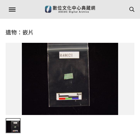
遺物：嵌片