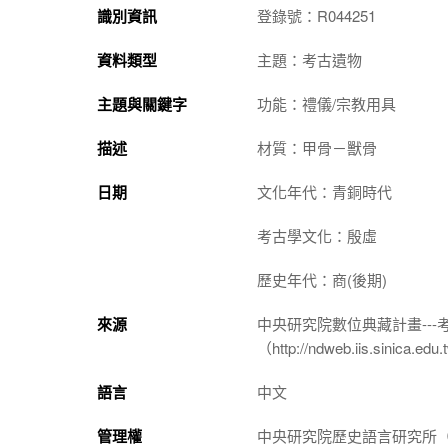
識別資訊
登錄號：R044251
資料類型
主題：考古遺物
主題與關鍵字
功能：禮儀/宗教用具
描述
材質：甲骨－獸骨
日期
文化年代：青銅時代
考古學文化：殷虛
歷史年代：商(後期)
來源
中央研究院數位典藏計畫--
（http://ndweb.iis.sinica.ed
語言
中文
管理權
中央研究院歷史語言研究所（http://