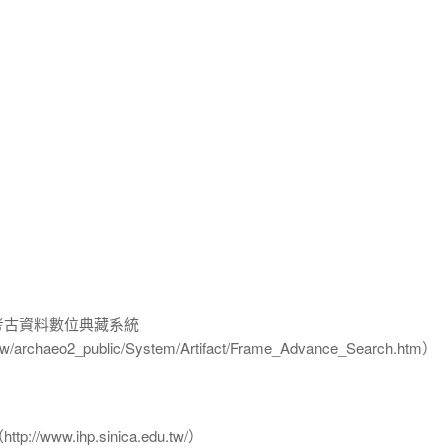
-考古資料數位典藏系統
u.tw/archaeo2_public/System/Artifact/Frame_Advance_Search.htm）
www.ihp.sinica.edu.tw/）