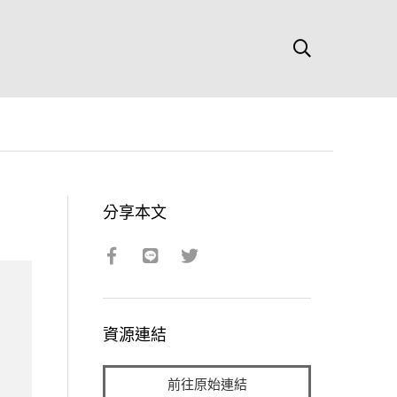
分享本文
資源連結
前往原始連結