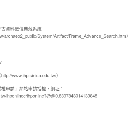
-考古資料數位典藏系統
u.tw/archaeo2_public/System/Artifact/Frame_Advance_Search.htm）
7
www.ihp.sinica.edu.tw/）
授權申請」網站申請授權，網址：
edu.tw/ihponlinec/ihponline?@@0.8397848014139848