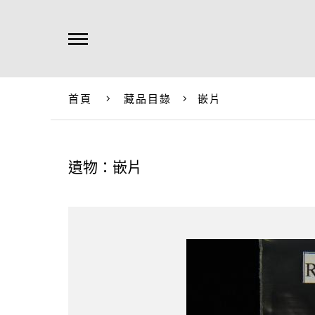
首頁
藏品目錄
嵌片
遺物：嵌片