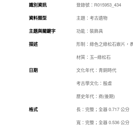
識別資訊
登錄號：R015953_434
資料類型
主題：考古遺物
主題與關鍵字
功能：裝飾具
描述
形制：綠色之綠松石嵌片，
材質：玉─綠松石
日期
文化年代：青銅時代
考古學文化：殷虛
歷史年代：商(後期)
格式
長：完整；全器 0.717 公分
寬：完整；全器 0.536 公分