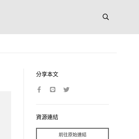
分享本文
資源連結
前往原始連結