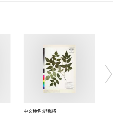
中文種名:野鴨椿