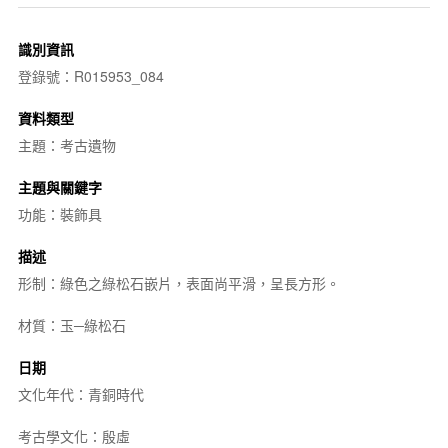
識別資訊
登錄號：R015953_084
資料類型
主題：考古遺物
主題與關鍵字
功能：裝飾具
描述
形制：綠色之綠松石嵌片，表面尚平滑，呈長方形。
材質：玉─綠松石
日期
文化年代：青銅時代
考古學文化：殷虛