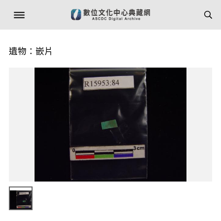
遺物：嵌片