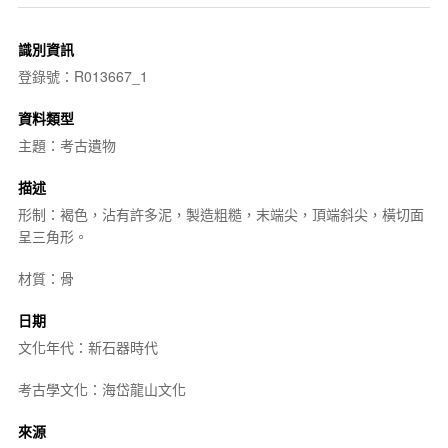
識別資訊
登錄號：R013667_1
資料類型
主題：考古遺物
描述
形制：褐色，沾有許多泥，製造粗糙，末端尖，頂端斜尖，橫切面
呈三角形。
材質：骨
日期
文化年代：新石器時代
考古學文化：海岱龍山文化
來源